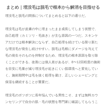
まとめ｜埋没毛は脱毛で根本から解消を目指せる
埋没毛と脱毛の関係についてまとめると以下の通りだ。
埋没毛は毛が皮膚の中に埋まったまま成長してしまう状態で、
自己処理（カミソリ・毛抜き）が主な原因の一つだ。スキンケ
アだけでは根本解決にならず、自己処理を続けている限り新た
な埋没毛が発生し続けやすい。脱毛は毛根にダメージを与えて
毛の発生そのものを抑制するため、埋没毛の根本原因を取り除
くことができる。改善には個人差があるが、8〜12回程度の施術
を目安に毛量が減り埋没毛が起きにくい肌環境へと変化してい
く。施術期間中は毛を抜く処理を避け、正しいシェービングと
保湿を継続することが重要だ。
埋没毛のポツポツに長年悩んでいる男性こそ、まずは無料カウ
ンセリングで自分の肌・毛の状態を専門家に確認してもらうこ