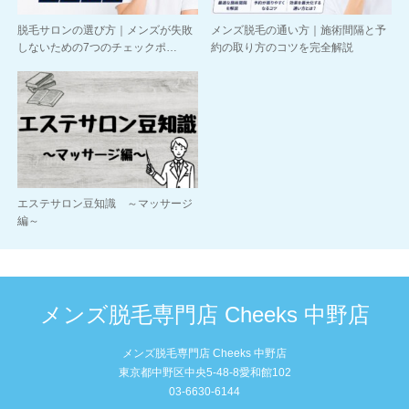
脱毛サロンの選び方｜メンズが失敗
メンズ脱毛の通い方｜施術間隔と予
しないための7つのチェックポ…
約の取り方のコツを完全解説
エステサロン豆知識 ～マッサージ
編～
メンズ脱毛専門店 Cheeks 中野店
メンズ脱毛専門店 Cheeks 中野店
東京都中野区中央5-48-8愛和館102
03-6630-6144