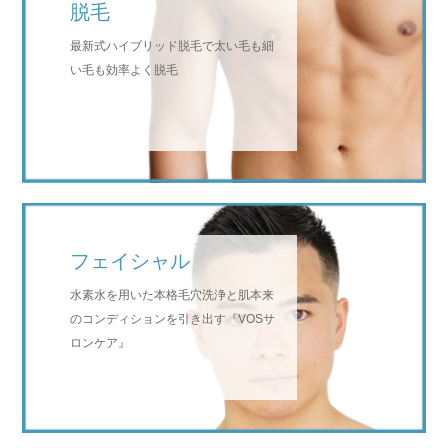
脱毛
2026.08.01
2026年８月公式LINE限定クーポンのご紹介
最新式ハイブリッド脱毛で太い毛も細
い毛も効率よく脱毛
フェイシャル
水素水を用いた本格毛穴洗浄と肌本来
のコンディションを引き出す『VOSサ
ロンケア』