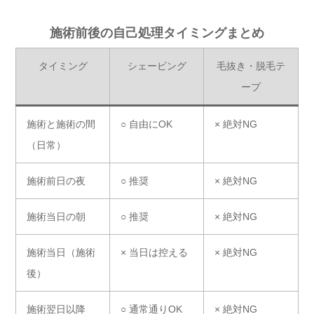
施術前後の自己処理タイミングまとめ
タイミング
シェービング
毛抜き・脱毛テ
ープ
施術と施術の間
○ 自由にOK
× 絶対NG
（日常）
施術前日の夜
○ 推奨
× 絶対NG
施術当日の朝
○ 推奨
× 絶対NG
施術当日（施術
× 当日は控える
× 絶対NG
後）
施術翌日以降
○ 通常通りOK
× 絶対NG