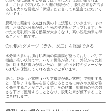
の多い肌に施術する場合では非常に大きな差が生まれま
す。これまで2万人以上の施術経験から、脱毛効果を左右す
る最も大きな要素が「保湿」だと言っても過言ではないく
らいです。
脱毛時に照射する光はお肌の中に浸透していきます。その
際、お肌の水分量が多いと光の浸透率がアップします。そ
のため毛乳頭へ届く熱量が大きくなり、高い脱毛効果を得
ることが可能です。
②お肌のダメージ（赤み、炎症）を軽減できる
水分量の多いお肌は肌表面の保護膜が整っており、バリア
機能が高い状態です。バリア機能が高いと、外部からの刺
激に対する防御力が高いため、脱毛の照射時のダメージか
らお肌を保護してくれる働きがございます。
逆に、乾燥した状態（バリア機能が低い状態）で照射する
と、通常よりも痛みを強く感じるとともに赤みや炎症が強
く発生することがございます。その結果、照射時の光の強
さを下げて照射することとなり、脱毛効果が低下すること
に直結します。