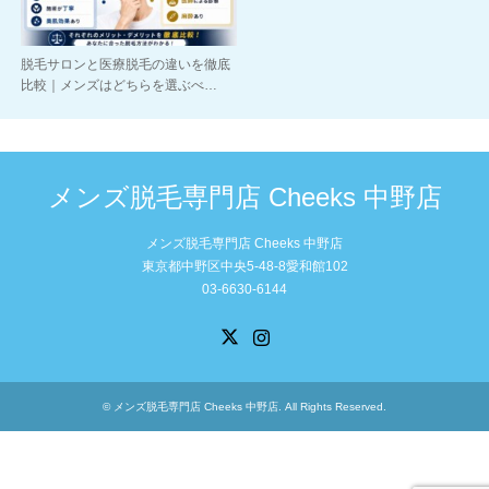
脱毛サロンと医療脱毛の違いを徹底
比較｜メンズはどちらを選ぶべ…
メンズ脱毛専門店 Cheeks 中野店
メンズ脱毛専門店 Cheeks 中野店
東京都中野区中央5-48-8愛和館102
03-6630-6144
X
Instagram
©
メンズ脱毛専門店 Cheeks 中野店
. All Rights Reserved.