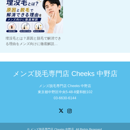
埋没毛とは？原因と脱毛で解消でき
る理由をメンズ向けに徹底解説…
メンズ脱毛専門店 Cheeks 中野店
メンズ脱毛専門店 Cheeks 中野店
東京都中野区中央5-48-8愛和館102
03-6630-6144
X
Instagram
©
メンズ脱毛専門店 Cheeks 中野店
. All Rights Reserved.